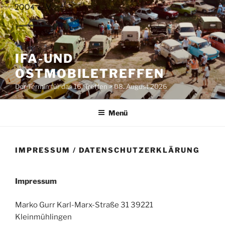
Zum
Inhalt
springen
IFA-UND
OSTMOBILETREFFEN
Der Termin für das 16. Treffen > 08. August 2026
Menü
IMPRESSUM / DATENSCHUTZERKLÄRUNG
Impressum
Marko Gurr Karl-Marx-Straße 31 39221
Kleinmühlingen