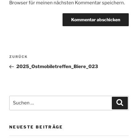
Browser für meinen nächsten Kommentar speichern.
Beitragsnavigation
Vorheriger
ZURÜCK
Beitrag
2025_Ostmobiletreffen_Biere_023
Suchen
Suche
nach:
NEUESTE BEITRÄGE